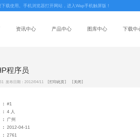
迎下载使用。手机浏览器打开网站，进入Wap手机触屏版！
页
资讯中心
产品中心
图库中心
下载中
HP程序员
61
发布日期：2012/04/11 【
打印此页
】 【
关闭
】
 ：
#1
 ：
4 人
 ：
广州
 ：
2012-04-11
 ：
2761